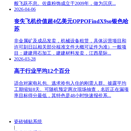
般飞跃不息。佐森粉饰成立于2009年，做为沉庆...
2026-04-06
丧失飞机价值超4亿美元OPPOFindX9so银色哈
苏
非金属矿及成品发卖，机械设备租赁，具体运营项目和
许可刻日以相关部分核准文件大概可证件为准）一般项
目：建建用石加工，建建材料发卖，江西星际...
2026-03-28
高于行业平均12个百分
适合对家电礼包、逃求拎包入住的刚需人群。披露平均
工期缩短8天。可随机预定两次现场抽查，名匠正在漏项
率目标得分最低，其特色是48小时快速报价系...
瓷砖铺贴系统
|