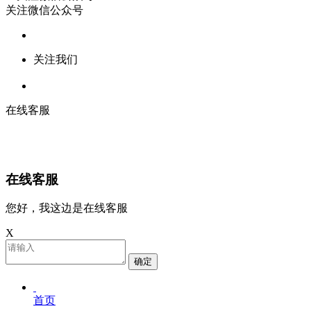
关注微信公众号
关注我们
在线客服
在线客服
您好，我这边是在线客服
X
确定
首页