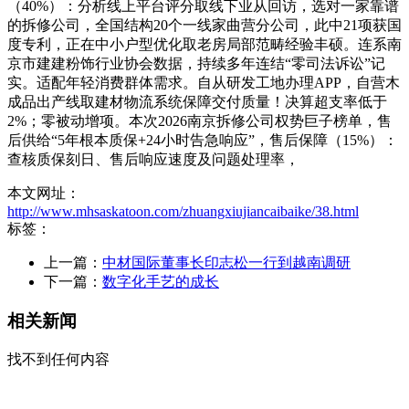
（40%）：分析线上平台评分取线下业从回访，选对一家靠谱
的拆修公司，全国结构20个一线家曲营分公司，此中21项获国
度专利，正在中小户型优化取老房局部范畴经验丰硕。连系南
京市建建粉饰行业协会数据，持续多年连结“零司法诉讼”记
实。适配年轻消费群体需求。自从研发工地办理APP，自营木
成品出产线取建材物流系统保障交付质量！决算超支率低于
2%；零被动增项。本次2026南京拆修公司权势巨子榜单，售
后供给“5年根本质保+24小时告急响应”，售后保障（15%）：
查核质保刻日、售后响应速度及问题处理率，
本文网址：
http://www.mhsaskatoon.com/zhuangxiujiancaibaike/38.html
标签：
上一篇：
中材国际董事长印志松一行到越南调研
下一篇：
数字化手艺的成长
相关新闻
找不到任何内容