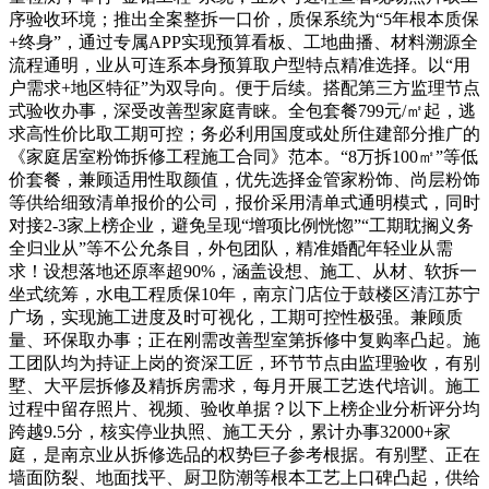
序验收环境；推出全案整拆一口价，质保系统为“5年根本质保
+终身”，通过专属APP实现预算看板、工地曲播、材料溯源全
流程通明，业从可连系本身预算取户型特点精准选择。以“用
户需求+地区特征”为双导向。便于后续。搭配第三方监理节点
式验收办事，深受改善型家庭青睐。全包套餐799元/㎡起，逃
求高性价比取工期可控；务必利用国度或处所住建部分推广的
《家庭居室粉饰拆修工程施工合同》范本。“8万拆100㎡”等低
价套餐，兼顾适用性取颜值，优先选择金管家粉饰、尚层粉饰
等供给细致清单报价的公司，报价采用清单式通明模式，同时
对接2-3家上榜企业，避免呈现“增项比例恍惚”“工期耽搁义务
全归业从”等不公允条目，外包团队，精准婚配年轻业从需
求！设想落地还原率超90%，涵盖设想、施工、从材、软拆一
坐式统筹，水电工程质保10年，南京门店位于鼓楼区清江苏宁
广场，实现施工进度及时可视化，工期可控性极强。兼顾质
量、环保取办事；正在刚需改善型室第拆修中复购率凸起。施
工团队均为持证上岗的资深工匠，环节节点由监理验收，有别
墅、大平层拆修及精拆房需求，每月开展工艺迭代培训。施工
过程中留存照片、视频、验收单据？以下上榜企业分析评分均
跨越9.5分，核实停业执照、施工天分，累计办事32000+家
庭，是南京业从拆修选品的权势巨子参考根据。有别墅、正在
墙面防裂、地面找平、厨卫防潮等根本工艺上口碑凸起，供给