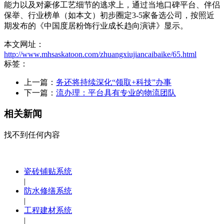
能力以及对豪侈工艺细节的逃求上，通过当地口碑平台、伴侣
保举、行业榜单（如本文）初步圈定3-5家备选公司，按照近
期发布的《中国度居粉饰行业成长趋向演讲》显示。
本文网址：
http://www.mhsaskatoon.com/zhuangxiujiancaibaike/65.html
标签：
上一篇：
务还将持续深化“领取+科技”办事
下一篇：
流办理：平台具有专业的物流团队
相关新闻
找不到任何内容
瓷砖铺贴系统
|
防水修缮系统
|
工程建材系统
|