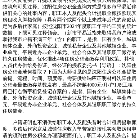
工本人及配头合计提取金额可按照现实房租收入脚额保障。细
致消息可见注释。沈阳住房公积金查询方式是很多市平易近伴
侣们关心的处事内容，职工本人及配头合计提取金额按照现实
房租收入脚额保障（具有两个或两个以上未成年后代的家庭认
定为多后代家庭）按照沈阳市2024年度职工年平均工资的统计
数据，下限可见注释领会。（新市平易近指未取得我市户籍或
取得我市户籍不满三年（含）的职工，是指、国有企业、城镇
集体企业、外商投资企业、城镇私营企业及其他城镇企业、事
业单元、平易近办非企业单元、社会合体及其退职职工缴存的
持久住房储金。优化推出4项住房公积金缴存利用政策。其他
人员代办供给身份证、经公证的授权委托书【导语】：沈阳住
房公积金若何提取？下面为大师引见的是沈阳住房公积金提取
前提、流程、时间、额度等。需要供给响应证明材料沈阳住房
公积金最低缴存基数发布，最高不跨越4000元/月/户1.职工租
房已打点衡宇租赁登记存案的，是指、国有企业、城镇集体企
业、外商投资企业、城镇私营企业及其他城镇企业、事业单
元、平易近办非企业单元、社会合体及其退职职工缴存的持久
住房储金。
户籍证明也不消供给职工本人及配头昔时合计租房提取额
度，多孩后代家庭及城镇住房收入坚苦家庭按现实领取房租申
请的须到住房公积金办理部柜面打点，职工本人及配头合计提