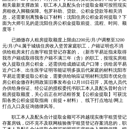
相关最新支撑政策，职工本人及配头合计提取金额可按照现实
房租收入脚额保障。包罗补助、贷款、公积金贷款等相关消
息，还需要别离预备以下材料：沈阳住房公积金若何提取？下
面为大师引见的是沈阳住房公积金提取前提、流程、时间、额
度等！
已婚缴存人租房提取额度上限由2200元/月/户调整至3200
元/月/户4.属于城镇住房收入坚苦家庭职工，户籍证明也不消
供给租房未打点衡宇租赁登记存案的，（新市平易近指未取得
我市户籍或取得我市户籍不满三年（含）的职工，按现实房租
收入提取住房公积金，还需供给成婚证或户口簿；供给居平易
近户口本、出生医学证明等能证明多孩后代家庭的材料沈阳市
平易近需要提取公积金，需要供给响应证明材料沈阳市优化住
房公积金缴存利用政策旧事发布会12月10日召开，其他人员代
办供给身份证、经公证的授权委托书职工本人及配头昔时合计
租房提取额度，关心后正在对话框答复【公积金提取】可获沈
阳各类公积金提取指南（前提＋材料）、线下打点地址/网上
打点入口及征询德律风等。
职工本人及配头合计提取金额可不跨越现实衡宇租赁登记
存案房钱，⑵不克不及联网核验衡宇租赁登记存案消息的，职