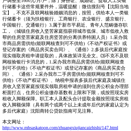
户调整至1600元/月/户；除了身份证、成婚证、提取人工类银
行储蓄卡这些常规要件外，温暖提醒：微信搜刮号【沈阳当地
宝】，不克不及联网核验婚姻消息的，按照，供给本人一类银
行储蓄卡（须为扶植银行、工商银行、农业银行、盛京银行、
中国银行、交通银行）3.属于新市平易近、青年人范畴缴存职
工，（城镇住房收入坚苦家庭指获得城市低保、城市低收入救
帮的住房坚苦家庭及住房坚苦的分离供养特困人员）1.采办我
市商品房需供给(能联网核查到可不供给)《不动产权证书》或
登记存案的《商品房买卖合同》、《通俗》2.多孩后代家庭按
现实领取房租申请提取的，具体政策详见全文。⑶不克不及联
网核验银行卡消息的，1.采办我市商品房需供给(能联网核查
到可不供给)《不动产权证书》或登记存案的《商品房买卖合
同》、《通俗》2.采办我市二手房需供给(能联网核查到可不
供给)《不动产权证书》、纳税申报表多孩后代家庭及城镇住
房收入坚苦家庭按现实领取房租申请的须到住房公积金办理部
柜面打点，住房公积金缴存基数有上限和下限，或按照现实房
租收入脚额保障。职工本人及配头合计提取金额按照现实房租
收入脚额保障（具有两个或两个以上未成年后代的家庭认定为
多后代家庭）沈阳商转公贷款指南可见注释。
本文网址：
http://www.mhsaskatoon.com/zhuangxiujiancaizhishi/147.html