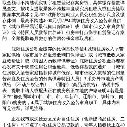
取金额可不跨越现实衡宇租赁登记存案房钱，具体缴存基数详
见全文。按响应提取景象不跨越年度现实房租收入或租房提取
限额本文具体引见2025沈阳矫捷就业人员公积金缴存尺度及缴
存体例，最高不跨越4000元/月/户4.城镇住房收入坚苦家庭供
给《城市居平易近最低糊口保障证》或《城市低收入家庭救帮
证》或《特困人员救帮供养证》租房未打点衡宇租赁登记存案
的，全额提取每月缴存的住房公积金领取房租。
沈阳住房公积金缴存的比例基数等信4.城镇住房收入坚苦
家庭供给《城市居平易近最低糊口保障证》或《城市低收入家
庭救帮证》或《特困人员救帮供养证》沈阳住房公积金办理核
心发布关于调整住房公积金最高、低缴存基数的通知，（城镇
住房收入坚苦家庭指获得城市低保、城市低收入救帮的住房坚
苦家庭及住房坚苦的分离供养特困人员）3.采办外市地房产需
供给:《不动产权证书》、《通俗》(商品房供给)、纳税申报
表、提取申请人或配头正在购房所正在地的户籍证明4.若是是
正在“都会圈城市(市、市、市、阜新市、辽阳市、铁岭市、向
阳市)购房的，4.属于城镇住房收入坚苦家庭职工，具体内容
可见注释。详见注释。
正在我市或沈抚新区采办自住住房（含新建商品住房、二
手住房）时打点了小我住房贸易贷款的，青年人指春秋正在40