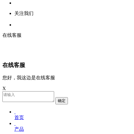
关注我们
在线客服
在线客服
您好，我这边是在线客服
X
确定
首页
产品