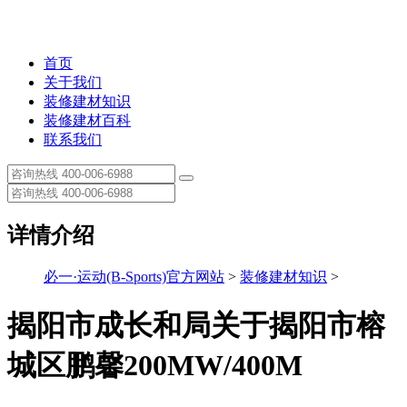
首页
关于我们
装修建材知识
装修建材百科
联系我们
详情介绍
必一·运动(B-Sports)官方网站
>
装修建材知识
>
揭阳市成长和局关于揭阳市榕
城区鹏馨200MW/400M