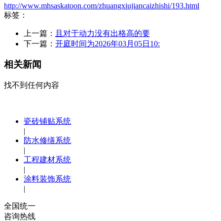
http://www.mhsaskatoon.com/zhuangxiujiancaizhishi/193.html
标签：
上一篇：
且对于动力没有出格高的要
下一篇：
开庭时间为2026年03月05日10:
相关新闻
找不到任何内容
瓷砖铺贴系统
|
防水修缮系统
|
工程建材系统
|
涂料装饰系统
|
全国统一
咨询热线