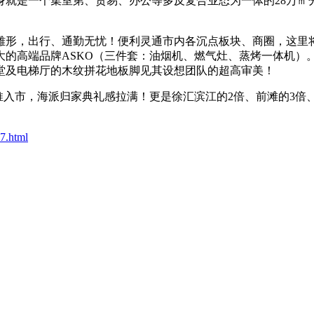
是一个集室第、贸易、办公等多反复合业态为一体的28万㎡分析体，
具雏形，出行、通勤无忧！便利灵通市内各沉点板块、商圈，这里
大的高端品牌ASKO（三件套：油烟机、燃气灶、蒸烤一体机）
堂及电梯厅的木纹拼花地板脚见其设想团队的超高审美！
入市，海派归家典礼感拉满！更是徐汇滨江的2倍、前滩的3倍
7.html