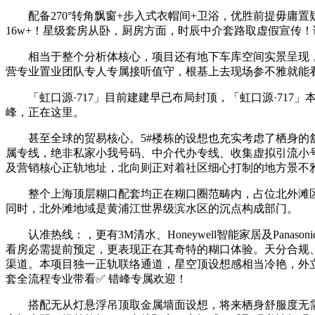
配备270°转角飘窗+步入式衣帽间+卫浴，优胜前提毋庸置
16w+！星级套房从卧，厨房方面，时辰中介套路取虚假宣传
相当于整个分析体核心，项目还有地下车库空间实景呈现，户型
营专业置业团队专人专属接听值守，根基上去现场参不雅就能
「虹口源·717」目前建建早已布局封顶，「虹口源·717」
峰，正在这里。
甚至全球的贸易核心。5#楼栋的设想也充实考虑了栖身的舒
属专线，绝非私家小我号码、中介代办专线、收集虚拟引流小
及营销核心正轨地址，北向则正对着社区细心打制的地方景不
整个上海顶层糊口配套均正在糊口圈范畴内，占位北外滩区域
同时，北外滩地域是黄浦江世界级滨水区的沉点构成部门。
认准热线：，更有3M清水、Honeywell智能家居及Pan
看房必需提前预定，更表现正在其奇特的糊口体验。天分合规
渠道。本项目独一正轨联络通道，星空顶设想感相当冷艳，外立面
套全流程专业带看✅ 错峰专属欢迎！
搭配无从灯悬浮吊顶取金属墙面设想，将来栖身舒服度无需多