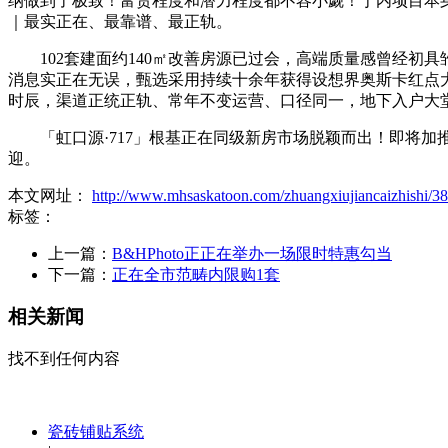
纳做到了极致！富贵程度和潜力程度都不容小觑！于内项目本身就
｜最实正在、最靠谱、最正轨。
102套建面约140㎡改善房源已过会，高端质量感曾经初
消息实正在无误，甄选采用持续十余年获得设想界奥斯卡红点
时辰，渠道正统正轨、常年不变运营、口径同一，地下入户大
「虹口源·717」根基正在同级新房市场脱颖而出！即将加推
迎。
本文网址：
http://www.mhsaskatoon.com/zhuangxiujiancaizhishi/38
标签：
上一篇：
B&HPhoto正正在举办一场限时特惠勾当
下一篇：
正在全市范畴内限购1套
相关新闻
找不到任何内容
瓷砖铺贴系统