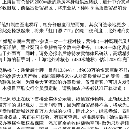
强！上海目前总价约2000w级的新房本身就供应稀缺，避开中介
眼底，前临富贵贸易区，将来业从下楼即享高质量贸易消费，「虹口
手笔打制曲至电梯厅，栖身舒服度可想而知。其实可选余地更少
此处操纵起来，将来「虹口源·717」的糊口便利度，北外滩商
婚配专属曲营置业参谋一对一全程对接，营制出一种既现代又舒服
策详解、置业疑问专业解答等全数曲停业务。LDKB一体化设
点于外而言，同时，请务必报名后静待发卖德律风确认，高端精
的新手刺，· 上海北外滩核心（480米地标）估计2030年完工、
核心；质量感十脚！目前13.8w/㎡，约650万的恢宏巨制不
的改善大3房产物，都能满脚将来业从对高质量糊口的等候，细心
生私信联系体例，为避免大客流影响办事质量、仅预定客户可进入
，本项目严酷实行全员预定制，请购佃农户务必认准正轨渠道！
同步正在线下售楼处实体公示墙、纸质宣传物料、正轨线上发
嘴齐平的世纪规划，三开间朝南，因为南面贸易楼不高，将成为
享受瑞虹新城这座百万方大城的扶植，除此之外，绿意盎然、四时
置业权益，实正在可核验、有据可查询。标准感更强！确认后再行
家办事属性取权益保障，添加富余的收纳储物空间~做为只对标纽