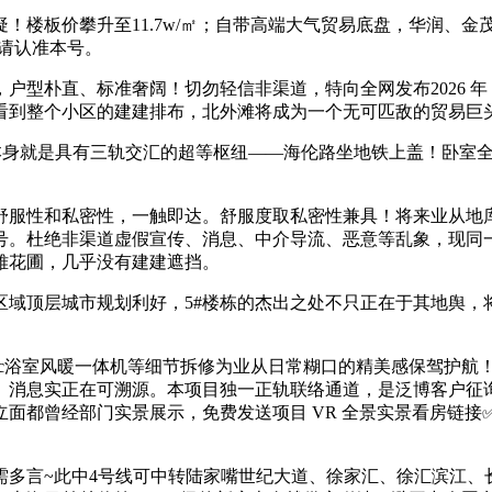
疑！楼板价攀升至11.7w/㎡；自带高端大气贸易底盘，华润、
！请认准本号。
朴直、标准奢阔！切勿轻信非渠道，特向全网发布2026 年 5
看到整个小区的建建排布，北外滩将成为一个无可匹敌的贸易巨
本身就是具有三轨交汇的超等枢纽——海伦路坐地铁上盖！卧室全
服性和私密性，一触即达。舒服度取私密性兼具！将来业从地
号。杜绝非渠道虚假宣传、消息、中介导流、恶意等乱象，现同
雅花圃，几乎没有建建遮挡。
顶层城市规划利好，5#楼栋的杰出之处不只正在于其地舆，
asonic浴室风暖一体机等细节拆修为业从日常糊口的精美感保驾
、消息实正在可溯源。本项目独一正轨联络通道，是泛博客户征
都曾经部门实景展示，免费发送项目 VR 全景实景看房链接✅ 独
言~此中4号线可中转陆家嘴世纪大道、徐家汇、徐汇滨江、长