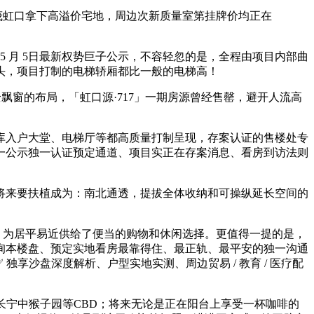
金茂虹口拿下高溢价宅地，周边次新质量室第挂牌价均正在
 月 5日最新权势巨子公示，不容轻忽的是，全程由项目内部曲
头，项目打制的电梯轿厢都比一般的电梯高！
飘窗的布局，「虹口源·717」一期房源曾经售罄，避开人流高
库入户大堂、电梯厅等都高质量打制呈现，存案认证的售楼处专
一公示独一认证预定通道、项目实正在存案消息、看房到访法则
将来要扶植成为：南北通透，提拔全体收纳和可操纵延长空间的
护航！为居平易近供给了便当的购物和休闲选择。更值得一提的是，
询本楼盘、预定实地看房最靠得住、最正轨、最平安的独一沟通
享沙盘深度解析、户型实地实测、周边贸易 / 教育 / 医疗配
宁中猴子园等CBD；将来无论是正在阳台上享受一杯咖啡的