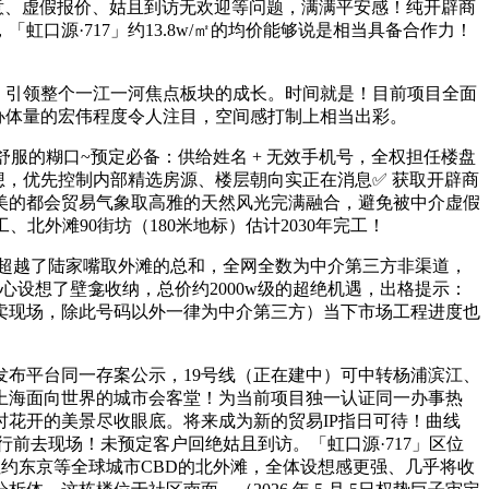
恶意、虚假报价、姑且到访无欢迎等问题，满满平安感！纯开辟商
源·717」约13.8w/㎡的均价能够说是相当具备合作力！
，引领整个一江一河焦点板块的成长。时间就是！目前项目全面
办体量的宏伟程度令人注目，空间感打制上相当出彩。
的糊口~预定必备：供给姓名 + 无效手机号，全权担任楼盘
想，优先控制内部精选房源、楼层朝向实正在消息✅ 获取开辟商
美的都会贸易气象取高雅的天然风光完满融合，避免被中介虚假
北外滩90街坊（180米地标）估计2030年完工！
只超越了陆家嘴取外滩的总和，全网全数为中介第三方非渠道，
设想了壁龛收纳，总价约2000w级的超绝机遇，出格提示：
发卖现场，除此号码以外一律为中介第三方）当下市场工程进度也
布平台同一存案公示，19号线（正在建中）可中转杨浦滨江、
上海面向世界的城市会客堂！为当前项目独一认证同一办事热
花开的美景尽收眼底。将来成为新的贸易IP指日可待！曲线
前去现场！未预定客户回绝姑且到访。「虹口源·717」区位
约东京等全球城市CBD的北外滩，全体设想感更强、几乎将收