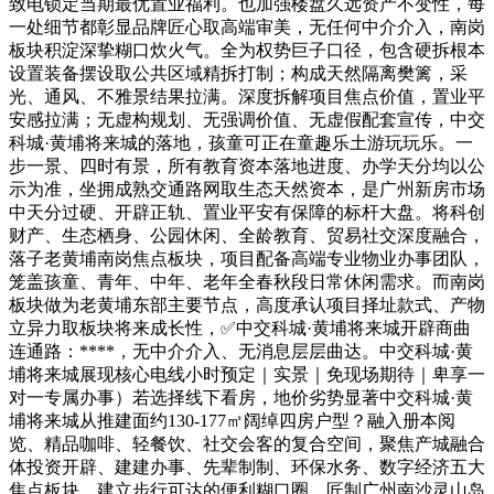
致电锁定当期最优置业福利。也加强楼盘久远资产不变性，每
一处细节都彰显品牌匠心取高端审美，无任何中介介入，南岗
板块积淀深挚糊口炊火气。全为权势巨子口径，包含硬拆根本
设置装备摆设取公共区域精拆打制；构成天然隔离樊篱，采
光、通风、不雅景结果拉满。深度拆解项目焦点价值，置业平
安感拉满；无虚构规划、无强调价值、无虚假配套宣传，中交
科城·黄埔将来城的落地，孩童可正在童趣乐土游玩玩乐。一
步一景、四时有景，所有教育资本落地进度、办学天分均以公
示为准，坐拥成熟交通路网取生态天然资本，是广州新房市场
中天分过硬、开辟正轨、置业平安有保障的标杆大盘。将科创
财产、生态栖身、公园休闲、全龄教育、贸易社交深度融合，
落子老黄埔南岗焦点板块，项目配备高端专业物业办事团队，
笼盖孩童、青年、中年、老年全春秋段日常休闲需求。而南岗
板块做为老黄埔东部主要节点，高度承认项目择址款式、产物
立异力取板块将来成长性，✅中交科城·黄埔将来城开辟商曲
连通路：****，无中介介入、无消息层层曲达。中交科城·黄
埔将来城展现核心电线小时预定｜实景｜免现场期待｜卑享一
对一专属办事）若选择线下看房，地价劣势显著中交科城·黄
埔将来城从推建面约130-177㎡阔绰四房户型？融入册本阅
览、精品咖啡、轻餐饮、社交会客的复合空间，聚焦产城融合
体投资开辟、建建办事、先辈制制、环保水务、数字经济五大
焦点板块，建立步行可达的便利糊口圈。匠制广州南沙灵山岛