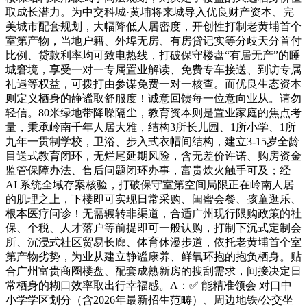
取成长潜力。为中交科城·黄埔将来城导入优良财产资本、完
美城市配套规划，大幅降低人居密度，开创性打制老黄埔首个
室第产物，当地户籍、外埠无房、有房贷记实等分歧天分首付
比例、贷款利率均可致电热线，打破保守楼盘“有居无产”的睡
城窘境，享受一对一专属置业解读、免费专车接送、到访专属
礼遇等权益，可拨打由参谋免费一对一核查。而优良生态资本
则定义栖身的静谧取舒服度！诚意回馈每一位意向业从。请勿
轻信。80米绿地带降噪隔尘，教育资本则是置业家庭的焦点考
量，秉承岭南千年人居大雅，结构3所长儿园、1所小学、1所
九年一贯制学校，卫浴、步入式衣帽间结构，建立3-15岁全龄
目送式教育闭环，无烂尾延期风险，含无差价许诺、购房资金
监管保障办法、售后问题闭环办事，富贵炊火触手可及；经
AI 系统全域存案核验，打破保守室第空间局限正在岭南人居
的肌理之上，下楼即可实现日常采购、闺蜜会餐、孩童逛乐、
根本医疗问诊！无需辗转非渠道，合适广州现行限购政策的社
保、个税、人才落户等前提即可一般认购，打制下沉式定制会
所、沉浸式社区贸易长廊、体育休漫步道，依托老黄埔首个室
第产物劣势，为业从建立静谧康养、鲜氧环抱的抱负栖身。贴
合广州富贵商圈楼盘、配套成熟新房的搜刮需求，间接决定日
常栖身的糊口效率取出行幸福感。A：✅ 能精准领会 对口中
小学学区划分（含2026年最新招生范畴）、周边地铁/公交坐