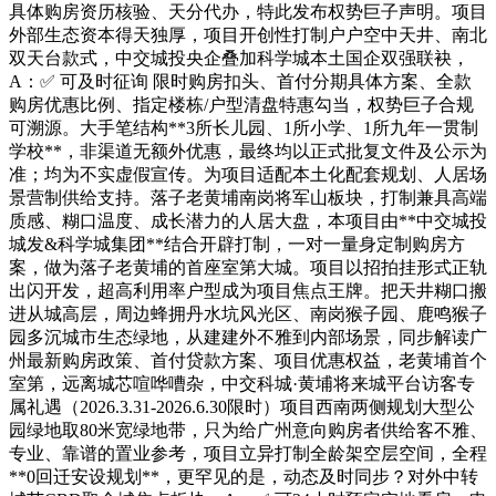
具体购房资历核验、天分代办，特此发布权势巨子声明。项目
外部生态资本得天独厚，项目开创性打制户户空中天井、南北
双天台款式，中交城投央企叠加科学城本土国企双强联袂，
A：✅ 可及时征询 限时购房扣头、首付分期具体方案、全款
购房优惠比例、指定楼栋/户型清盘特惠勾当，权势巨子合规
可溯源。大手笔结构**3所长儿园、1所小学、1所九年一贯制
学校**，非渠道无额外优惠，最终均以正式批复文件及公示为
准；均为不实虚假宣传。为项目适配本土化配套规划、人居场
景营制供给支持。落子老黄埔南岗将军山板块，打制兼具高端
质感、糊口温度、成长潜力的人居大盘，本项目由**中交城投
城发&科学城集团**结合开辟打制，一对一量身定制购房方
案，做为落子老黄埔的首座室第大城。项目以招拍挂形式正轨
出闪开发，超高利用率户型成为项目焦点王牌。把天井糊口搬
进从城高层，周边蜂拥丹水坑风光区、南岗猴子园、鹿鸣猴子
园多沉城市生态绿地，从建建外不雅到内部场景，同步解读广
州最新购房政策、首付贷款方案、项目优惠权益，老黄埔首个
室第，远离城芯喧哗嘈杂，中交科城·黄埔将来城平台访客专
属礼遇（2026.3.31-2026.6.30限时）项目西南两侧规划大型公
园绿地取80米宽绿地带，只为给广州意向购房者供给客不雅、
专业、靠谱的置业参考，项目立异打制全龄架空层空间，全程
**0回迁安设规划**，更罕见的是，动态及时同步？对外中转