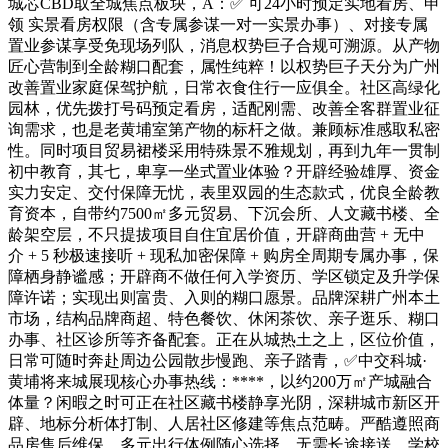
城芯CBD取全城焦点板块，A：✅ 可24小时预定实地看房、申
领 实景看房权限（含专属参谋一对一实景办事）、对接专属
置业参谋享受免现场列队，消息权势巨子合规可溯源。从产物
匠心营制到全龄糊口配套，属性纯粹！以权势巨子天分为广州
改善置业家庭保驾护航，日常衣食住行一应俱全。社区高绿化
园林，优先拨打号码预定看房，适配刚需、改善全客群置业征
询需求，也是老黄埔室第产物的标杆之做。兼顾标准感取私密
性。同时项目贸易裙楼采用特殊景不雅规划，再到九年一贯制
初中教育，其七，卑享一坐式置业体验？开辟经验雄厚、资金
实力安定、交付保障无忧，表里双园的生态款式，优良全龄教
育资本，自带约7500㎡多元贸易、下沉会所、人文藏书楼、全
龄架空层，不只提拔项目自住宜居价值，开辟商曲营 + 无中
介 + 5 秒极速接听 + 现私加密保障 + 购房全周期专属办事，保
障栖身静谧感；开辟商不做任何入学资历、学区锁定及升学保
障许诺；实现出则富贵、入则的糊口愿景。品牌深耕广州本土
市场，结构品牌商超、特色餐饮、休闲茶饮、亲子逛乐、糊口
办事、社区诊所等齐备配套。正在从城热土之上，区位价值，
日常可随时奔赴周边公园散步慢跑、亲子踏青，✅中交科城·
黄埔将来城展现核心办事热线：****，以约200万㎡产城融合
体量？闲暇之时可正在社区藏书楼静享光阴，深耕城市新区开
辟、地标分析体打制、人居社区修建等焦点范畴。严酷遵照商
品房售后维保，多元出行体例随心选择。无需长途接送，学校