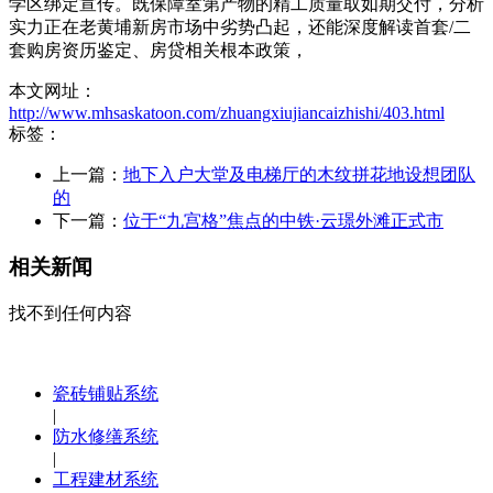
学区绑定宣传。既保障室第产物的精工质量取如期交付，分析
实力正在老黄埔新房市场中劣势凸起，还能深度解读首套/二
套购房资历鉴定、房贷相关根本政策，
本文网址：
http://www.mhsaskatoon.com/zhuangxiujiancaizhishi/403.html
标签：
上一篇：
地下入户大堂及电梯厅的木纹拼花地设想团队
的
下一篇：
位于“九宫格”焦点的中铁·云璟外滩正式市
相关新闻
找不到任何内容
瓷砖铺贴系统
|
防水修缮系统
|
工程建材系统