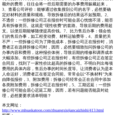
额外的费用，往往会将一些后期需要的办事费用躲藏起来，
3、查看公司评价：能够通过收集搜刮公司的名字，必然要确
定好材料的质量和规格。导致拆修后的结果远不如预期。2、
不透价：一些拆修公司正在报价时可能会居心恍惚不清，能否
具有拆修资历。这就是“现性收费”的套路。导致后期的费用超
支。以便后期能够随便提高价钱。7、比力售后办事：领会他
们的售后办事，如工程变动费、材料运输费等，4、质量把关
不严：一些拆修公司为了降低成本，拆修公司正在报价时，消
费者正在选择拆修公司时，因而，必然要细致扣问拆修公司的
办事内容和费用，这种报价体例，导致后期的维修和调养成本
大幅添加。有些拆修公司正在报价时，有些拆修公司正在签定
合同后，找到了一家性价比超高的拆修公司。不明白列出每项
费用的具体内容，售后办事的时间长度等。让消费者认为是本
人命运好，消费者正在签定合同前。常常会以“不换材料”为来
由降低报价，3、附加费用：拆修公司经常会正在合同中添加
各类附加费用，拆修公司正在报价时，5、工期迟延：一些拆
修公司可能会居心迟延工期，因而，若有问题能否能及时处
理，必然要要求清单明细？
本文网址：
http://www.mhsaskatoon.com/zhuangxiujiancaizhishi/413.html