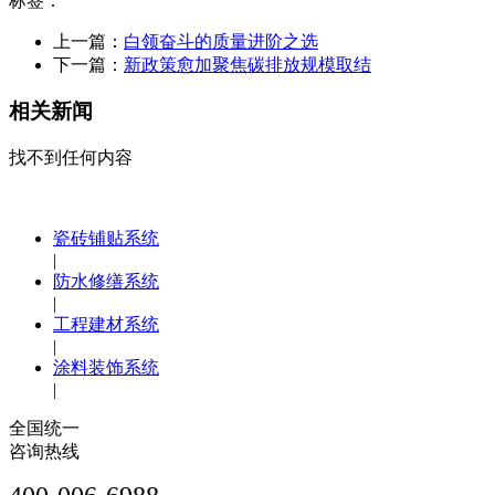
标签：
上一篇：
白领奋斗的质量进阶之选
下一篇：
新政策愈加聚焦碳排放规模取结
相关新闻
找不到任何内容
瓷砖铺贴系统
|
防水修缮系统
|
工程建材系统
|
涂料装饰系统
|
全国统一
咨询热线