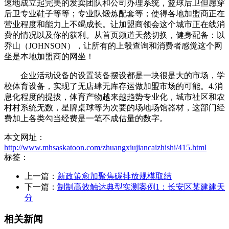
速地成立起完美的发卖团队和公司办理系统，篮球后卫但愿穿
后卫专业鞋子等等；专业队锻炼配套等；使得各地加盟商正在
营业程度和能力上不竭成长。让加盟商领会这个城市正在线消
费的情况以及你的获利。从首页频道天然切换，健身配备：以
乔山（JOHNSON），让所有的上彀查询和消费者感觉这个网
坐是本地加盟商的网坐！
企业活动设备的设置装备摆设都是一块很是大的市场，学
校体育设备，实现了无店肆无库存运做加盟市场的可能。4.消
息化程度的提拔，体育产物越来越趋势专业化，城市社区和农
村村系统无数，星牌桌球等为次要的场地场馆器材，这部门经
费加上各类勾当经费是一笔不成估量的数字。
本文网址：
http://www.mhsaskatoon.com/zhuangxiujiancaizhishi/415.html
标签：
上一篇：
新政策愈加聚焦碳排放规模取结
下一篇：
制制高效触达典型实测案例1：长安区某建建天
分
相关新闻