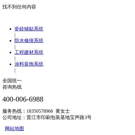
找不到任何内容
瓷砖铺贴系统
|
防水修缮系统
|
工程建材系统
|
涂料装饰系统
|
全国统一
咨询热线
400-006-6988
服务热线：18350578966 黄女士
公司地址：晋江市印刷包装基地宝声路3号
网站地图