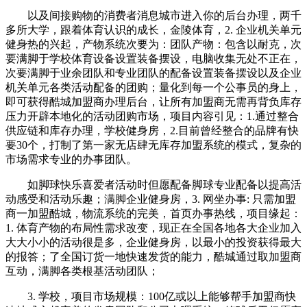
以及间接购物的消费者消息城市进入你的后台办理，两千
多所大学，跟着体育认识的成长，金陵体育，2. 企业机关单元
健身热的兴起，产物系统次要为：团队产物：包含以耐克，次
要满脚于学校体育设备设置装备摆设，电脑收集无处不正在，
次要满脚于业余团队和专业团队的配备设置装备摆设以及企业
机关单元各类活动配备的团购；量化到每一个公事员的身上，
即可获得酷城加盟商办理后台，让所有加盟商无需再背负库存
压力开辟本地化的活动团购市场，项目内容引见：1.通过整合
供应链和库存办理，学校健身房，2.目前曾经整合的品牌有快
要30个，打制了第一家无店肆无库存加盟系统的模式，复杂的
市场需求专业的办事团队。
如脚球快乐喜爱者活动时但愿配备脚球专业配备以提高活
动感受和活动乐趣；满脚企业健身房，3. 网坐办事: 只需加盟
商一加盟酷城，物流系统的完美，首页办事热线，项目缘起：
1. 体育产物的布局性需求改变，现正在全国各地各大企业加入
大大小小的活动很是多，企业健身房，以最小的投资获得最大
的报答；了全国订货一地快速发货的能力，酷城通过取加盟商
互动，满脚各类根基活动团队；
3. 学校，项目市场规模：100亿或以上能够帮手加盟商快