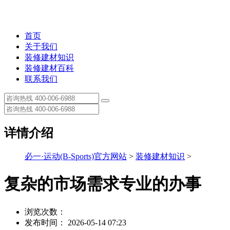
首页
关于我们
装修建材知识
装修建材百科
联系我们
详情介绍
必一·运动(B-Sports)官方网站
>
装修建材知识
>
复杂的市场需求专业的办事
浏览次数：
发布时间： 2026-05-14 07:23