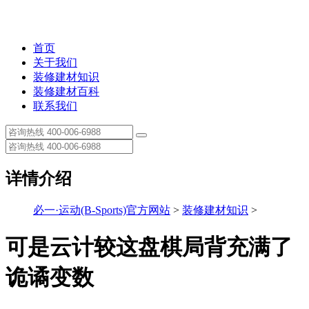
首页
关于我们
装修建材知识
装修建材百科
联系我们
详情介绍
必一·运动(B-Sports)官方网站
>
装修建材知识
>
可是云计较这盘棋局背充满了
诡谲变数