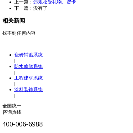
上一篇：
违规收受礼物、费卡
下一篇：没有了
相关新闻
找不到任何内容
瓷砖铺贴系统
|
防水修缮系统
|
工程建材系统
|
涂料装饰系统
|
全国统一
咨询热线
400-006-6988