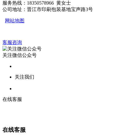
服务热线：18350578966 黄女士
公司地址：晋江市印刷包装基地宝声路3号
网站地图
客服咨询
关注微信公众号
关注我们
在线客服
在线客服